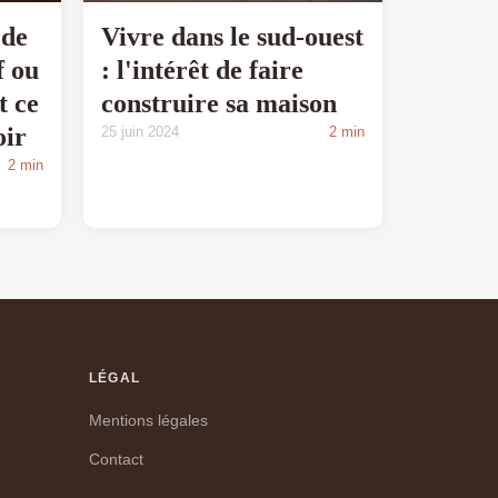
 de
Vivre dans le sud-ouest
f ou
: l'intérêt de faire
t ce
construire sa maison
oir
25 juin 2024
2 min
2 min
LÉGAL
Mentions légales
Contact