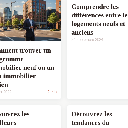
Comprendre les
différences entre le
logements neufs et
anciens
24 septembre 2024
ment trouver un
ogramme
obilier neuf ou un
n immobilier
ien
ier 2022
2 min
ouvrez les
Découvrez les
lleurs
tendances du