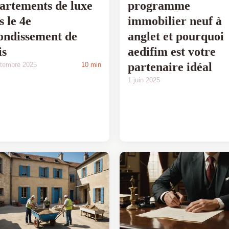
artements de luxe
programme
s le 4e
immobilier neuf à
ondissement de
anglet et pourquoi
is
aedifim est votre
partenaire idéal
ptembre 2025
10 min
1 juin 2025