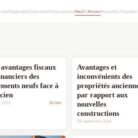
nces
Diagnostic
Estimation
Financement
Neuf / Ancien
Actualités
Travailler
 avantages fiscaux
Avantages et
financiers des
inconvénients des
ements neufs face à
propriétés ancienn
ncien
par rapport aux
nouvelles
et 2025
10 min
constructions
24 septembre 2024