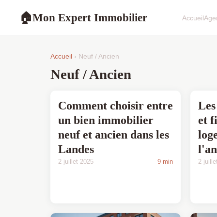
Mon Expert Immobilier
🏠
Accueil
Age
Accueil
› Neuf / Ancien
Neuf / Ancien
Comment choisir entre
Les
un bien immobilier
et 
neuf et ancien dans les
log
Landes
l'a
2 juillet 2025
9 min
2 juill