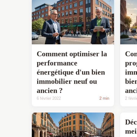
Comment optimiser la
Com
performance
pr
énergétique d'un bien
imm
immobilier neuf ou
bie
ancien ?
anc
6 février 2022
2 min
2 févr
Déc
mei