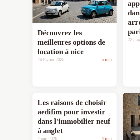
app
dan
arr
par
Découvrez les
22 se
meilleures options de
location à nice
26 février 2025
5 min
Les raisons de choisir
aedifim pour investir
dans l'immobilier neuf
à anglet
2 juin 2025
4 min