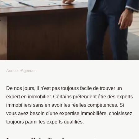
Accueil
›
Agences
AGENCES
Où trouver un expert en
De nos jours, il n'est pas toujours facile de trouver un
expert en immobilier. Certains prétendent être des experts
immobilier ?
immobiliers sans en avoir les réelles compétences. Si
vous avez besoin d'une expertise immobilière, choisissez
Jacquinot
•
5 décembre 2022
•
2 min de lecture
toujours parmi les experts qualifiés.